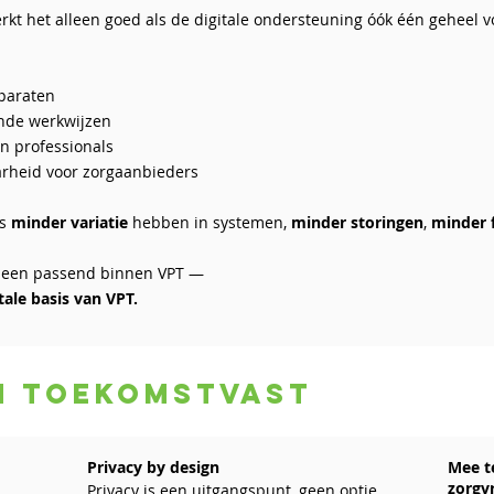
rkt het alleen goed als de digitale ondersteuning óók één geheel vo
pparaten
lende werkwijzen
en professionals
arheid voor zorgaanbieders
rs
minder variatie
hebben in systemen,
minder storingen
,
minder 
lleen passend binnen VPT —
tale basis van VPT.
en toekomstvast
Privacy by design
Mee t
zorgv
Privacy is een uitgangspunt, geen optie.