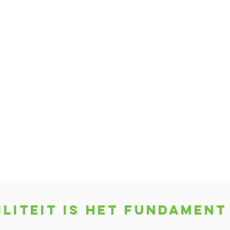
Fundament onder VPT-zorg
Voorkom misstanden en
dubbele meldingen
Betrouwbare en
voorspelbare opvolging
Verminder alarmmoeheid
liteit is het fundamen