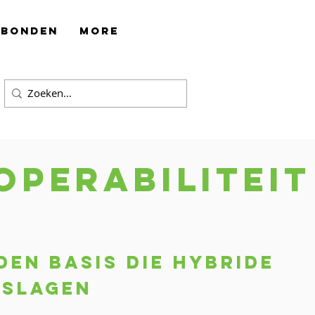
rbonden
More
operabiliteit
s
den basis die hybride
 slagen