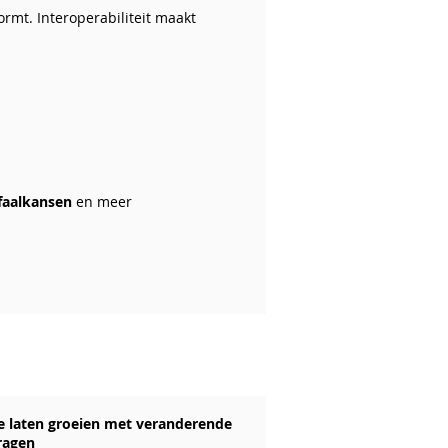
rmt. Interoperabiliteit maakt
faalkansen
en meer
e laten groeien met veranderende
ragen