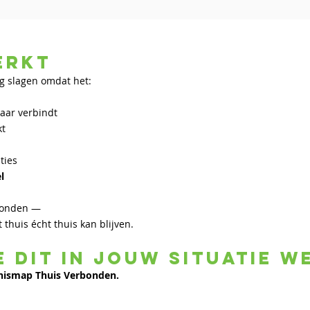
erkt
org slagen omdat het:
kaar verbindt
kt
t
aties
el
erbonden —
 thuis écht thuis kan blijven.
e dit in jouw situatie 
nismap Thuis Verbonden.