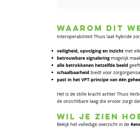
Waarom dit w
Interoperabiliteit Thuis laat hybride z
veiligheid, opvolging en inzicht
met el
betrouwbare signalering
mogelijk maa
alle betrokkenen hetzelfde beeld
geef
schaalbaarheid
biedt voor zorgorganis
past in het VPT‑principe van één gehe
Het is de stille kracht achter Thuis V
de onzichtbare laag die ervoor zorgt dat
Wil je zien ho
Bekijk het volledige overzicht in de
Ken