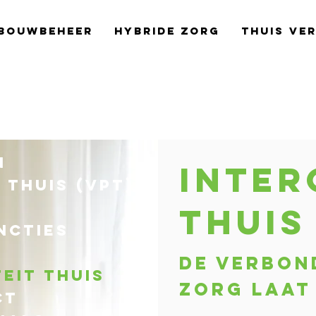
bouwbeheer
Hybride Zorg
Thuis Ve
n
Inter
 Thuis (VPT)
Thui
ncties
De verbon
eit Thuis
zorg laat
ct