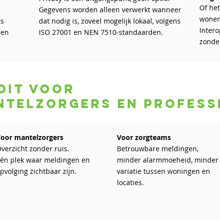
Of het
Gegevens worden alleen verwerkt wanneer
wonen 
es
dat nodig is, zoveel mogelijk lokaal, volgens
Intero
 en
ISO 27001 en NEN 7510‑standaarden.
zonder
dit voor
ntelzorgers en profess
Voor mantelzorgers
Voor zorgteams
verzicht zonder ruis.
Betrouwbare meldingen,
én plek waar meldingen en
minder alarmmoeheid, minder
pvolging zichtbaar zijn.
variatie tussen woningen en
locaties.