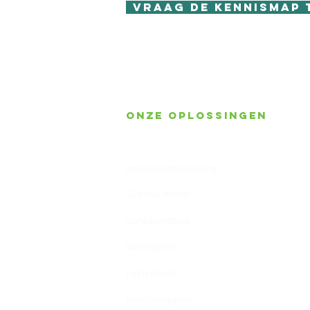
Vraag de Kennismap 
Onze oplossingen
Gebouwbeheer
Huisautomatisering
Slimme meter
Zorgdomotica
Valdetectie
Leefcirkels
Noodknoppen