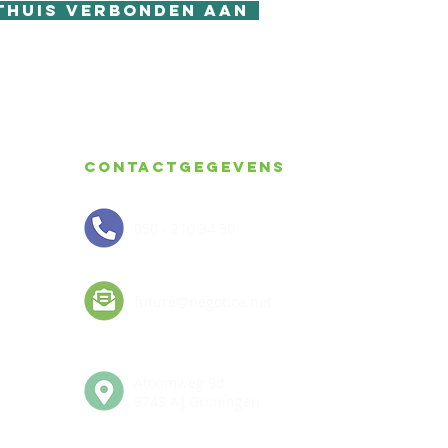
Thuis Verbonden aan
Contactgegevens
050 - 210 34 30
future@negotica.net
Atoomweg 9d
9743 AJ Groningen