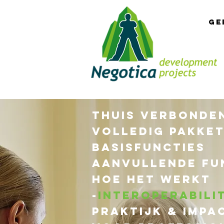
Ge
Thuis
Verbonde
Volledig Pakket
Basisfuncties
Aanvullende fu
Hoe het werkt
-
Interoperabilit
Praktijk & Impa