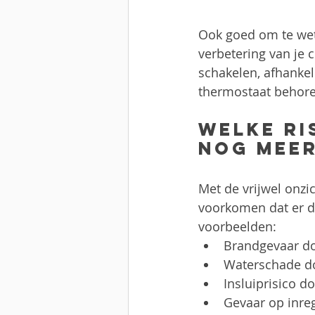
Ook goed om te wet
verbetering van je c
schakelen, afhankel
thermostaat behoren
Welke ri
nog mee
Met de vrijwel onzi
voorkomen dat er di
voorbeelden:
Brandgevaar doo
Waterschade do
Insluiprisico d
Gevaar op inre