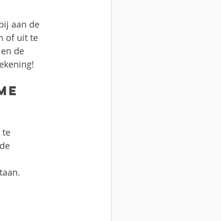
ij aan de 
of uit te 
 en de 
ekening!
me 
 te 
de 
taan.