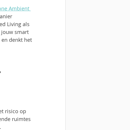
one Ambient 
anier 
d Living als 
n jouw smart 
 en denkt het 
 
 
t risico op 
ende ruimtes 
.