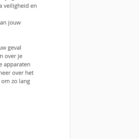
 veiligheid en 
Van jouw 
uw geval 
 over je 
ke apparaten 
meer over het 
 om zo lang 