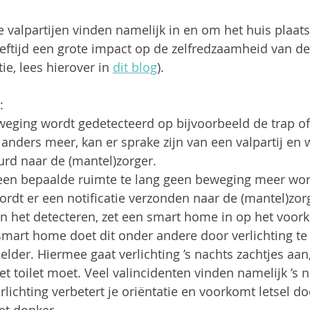
valpartijen vinden namelijk in en om het huis plaat
eftijd een grote impact op de zelfredzaamheid van d
e, lees hierover in 
dit blog
). 
:
eging wordt gedetecteerd op bijvoorbeeld de trap of
anders meer, kan er sprake zijn van een valpartij en 
urd naar de (mantel)zorger.
een bepaalde ruimte te lang geen beweging meer wor
rdt er een notificatie verzonden naar de (mantel)zor
an het detecteren, zet een smart home in op het voo
smart home doet dit onder andere door verlichting te
der. Hiermee gaat verlichting ’s nachts zachtjes aan
t toilet moet. Veel valincidenten vinden namelijk ’s n
lichting verbetert je oriëntatie en voorkomt letsel do