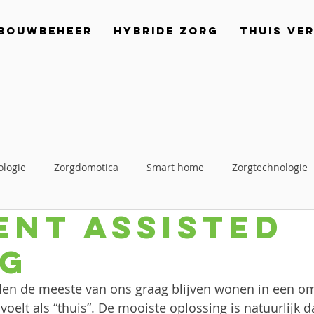
bouwbeheer
Hybride Zorg
Thuis Ve
ologie
Zorgdomotica
Smart home
Zorgtechnologie
ent Assisted
ng
len de meeste van ons graag blijven wonen in een om
voelt als “thuis”. De mooiste oplossing is natuurlijk 