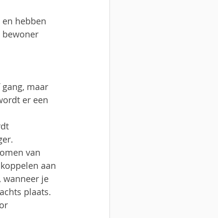
s en hebben 
e bewoner 
 gang, maar 
wordt er een 
dt 
ger.
rkomen van 
 koppelen aan 
, wanneer je 
achts plaats. 
or 