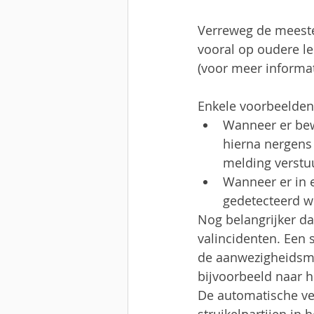
Verreweg de meeste 
vooral op oudere le
(voor meer informati
Enkele voorbeelden
Wanneer er bew
hierna nergens 
melding verstu
Wanneer er in 
gedetecteerd wo
Nog belangrijker d
valincidenten. Een 
de aanwezigheidsmel
bijvoorbeeld naar he
De automatische ver