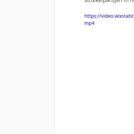
struikelpartijen in 
https://video.wixsta
mp4