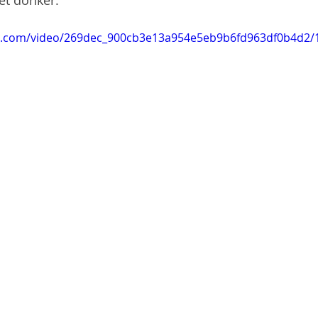
het donker. 
tic.com/video/269dec_900cb3e13a954e5eb9b6fd963df0b4d2/1