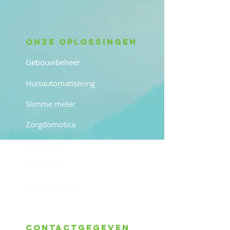
Onze oplossingen
Gebouwbeheer
Huisautomatisering
Slimme meter
Zorgdomotica
Valdetectie
Leefcirkels
Noodknoppen
Contactgegeven