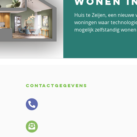
wonen in
Zeijen
Huis te Zeijen, een nieuw
woningen waar technologie 
mogelijk zelfstandig wonen
Contactgegevens
050 - 210 34 30
future@negotica.net