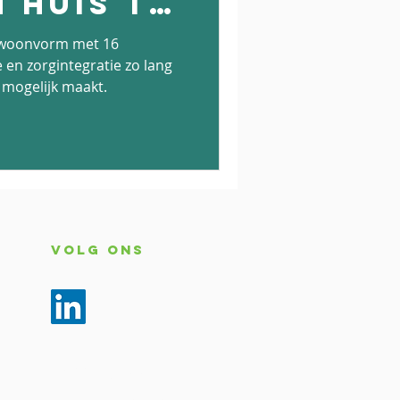
 Huis te
e woonvorm met 16
en zorgintegratie zo lang
 mogelijk maakt.
Volg ons
Ons privacybeleid