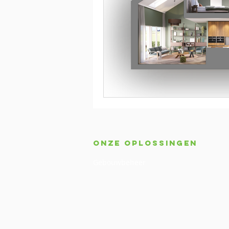
Onze oplossingen
Gebouwbeheer
Huisautomatisering
Slimme meter
Zorgdomotica