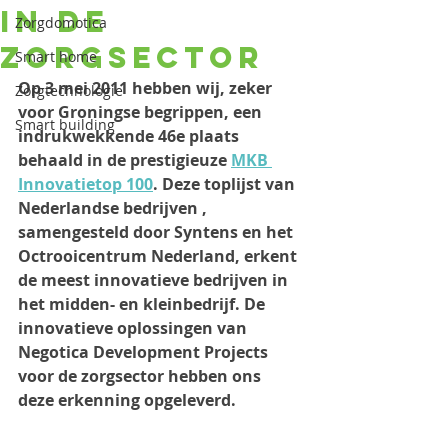
in de
Zorgdomotica
zorgsector
Smart home
Op 3 mei 2011 hebben wij, zeker 
Zorgtechnologie
voor Groningse begrippen, een 
Smart building
indrukwekkende 46e plaats 
behaald in de prestigieuze 
MKB 
Innovatietop 100
. Deze toplijst van 
Nederlandse bedrijven , 
samengesteld door Syntens en het 
Octrooicentrum Nederland, erkent 
de meest innovatieve bedrijven in 
het midden- en kleinbedrijf. De 
innovatieve oplossingen van 
Negotica Development Projects 
voor de zorgsector hebben ons 
deze erkenning opgeleverd.